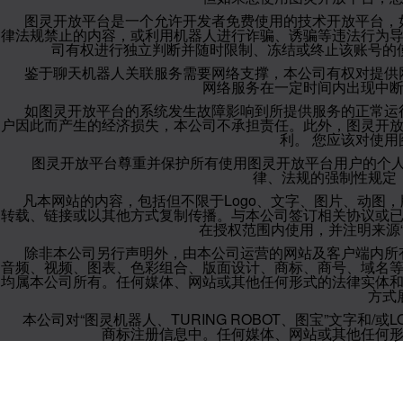
图灵开放平台是一个允许开发者免费使用的技术开放平台，
律法规禁止的内容，或利用机器人进行诈骗、诱骗等违法行为
司有权进行独立判断并随时限制、冻结或终止该账号的
鉴于聊天机器人关联服务需要网络支撑，本公司有权对提供
网络服务在一定时间内出现中
如图灵开放平台的系统发生故障影响到所提供服务的正常运
户因此而产生的经济损失，本公司不承担责任。此外，图灵开
利。 您应该对使
图灵开放平台尊重并保护所有使用图灵开放平台用户的个
律、法规的强制性规定
凡本网站的内容，包括但不限于Logo、文字、图片、动图
转载、链接或以其他方式复制传播。与本公司签订相关协议或
在授权范围内使用，并注明来源“
除非本公司另行声明外，由本公司运营的网站及客户端内所
音频、视频、图表、色彩组合、版面设计、商标、商号、域名
均属本公司所有。任何媒体、网站或其他任何形式的法律实体
方式
本公司对“图灵机器人、TURING ROBOT、图宝”文字
商标注册信息中。任何媒体、网站或其他任何