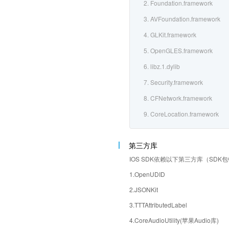
2. Foundation.framework
3. AVFoundation.framework
4. GLKit.framework
5. OpenGLES.framework
6. libz.1.dylib
7. Security.framework
8. CFNetwork.framework
9. CoreLocation.framework
第三方库
IOS SDK依赖以下第三方库（SD
1.OpenUDID
2.JSONKit
3.TTTAttributedLabel
4.CoreAudioUtility(苹果Audio库)