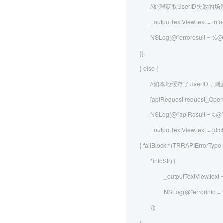
//处理获取UserID失败的场
_outputTextView.text = info
NSLog(@"erroresult = %@",
}];
} else {
//如本地缓存了UserID，则
[apiRequest request_OpenAP
NSLog(@"apiResult =%@",d
_outputTextView.text = [dic
} failBlock:^(TRRAPIErrorType
*infoStr) {
_outputTextView.text =
NSLog(@"errorinfo = %
}];
}