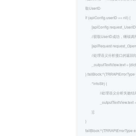
取UserID
if (apiConfig.userID == nil) {
[apiConfig request_UserID
//获取UserID成功，继续调
[apiRequest request_OpenAP
//处理语义分析接口的返回
_outputTextView.text = [dic
} failBlock:^(TRRAPIErrorType
*infoStr) {
//处理语义分析失败结
_outputTextView.text =
}];
}
failBlock:^(TRRAPIErrorType er