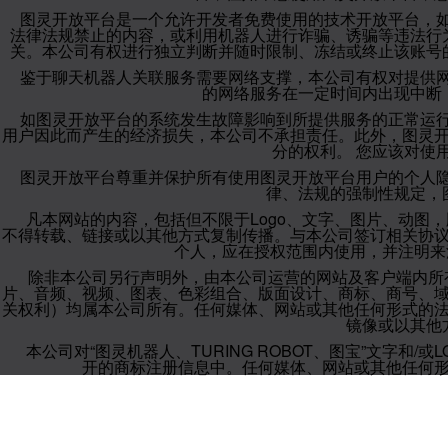
图灵开放平台是一个允许开发者免费使用的技术开放平台，
法律法规禁止的内容，或利用机器人进行诈骗、诱骗等违法行
关。本公司有权进行独立判断并随时限制、冻结或终止该账号
鉴于聊天机器人关联服务需要网络支撑，本公司有权对提供
的网络服务在一定时间内出现中断
如图灵开放平台的系统发生故障影响到所提供服务的正常运
用户因此而产生的经济损失，本公司不承担责任。此外，图灵
分的权利。 您应该对使
图灵开放平台尊重并保护所有使用图灵开放平台用户的个人
律、法规的强制性规定，
凡本网站的内容，包括但不限于Logo、文字、图片、动图
不得转载、链接或以其他方式复制传播。与本公司签订相关协
个人，应在授权范围内使用，并注明来源
除非本公司另行声明外，由本公司运营的网站及客户端内所
片、音频、视频、图表、色彩组合、版面设计、商标、商号、
关权利）均属本公司所有。任何媒体、网站或其他任何形式的
镜像或以其他
本公司对“图灵机器人、TURING ROBOT、图宝”文字
开的商标注册信息中。任何媒体、网站或其他任何